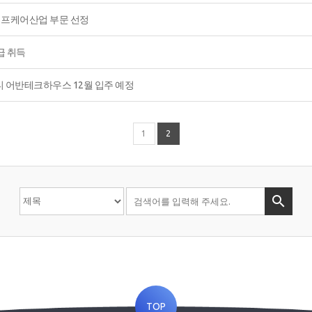
라이프케어산업 부문 선정
급 취득
티 어반테크하우스 12월 입주 예정
1
2

TOP