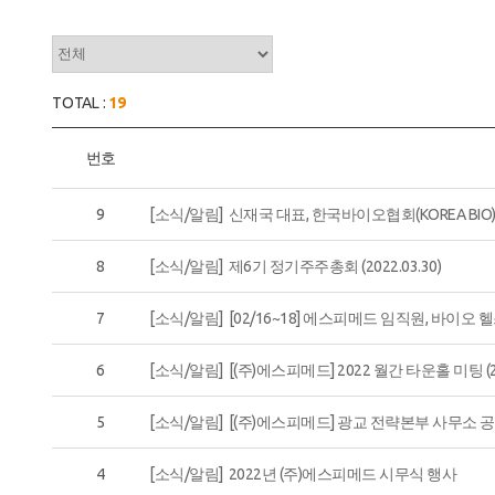
TOTAL :
19
번호
9
[소식/알림] 신재국 대표, 한국바이오협회(KOREA BIO
8
[소식/알림] 제6기 정기주주총회 (2022.03.30)
7
[소식/알림] [02/16~18] 에스피메드 임직원, 바이
6
[소식/알림] [(주)에스피메드] 2022 월간 타운홀 미팅 (
5
[소식/알림] [(주)에스피메드] 광교 전략본부 사무소 공식 
4
[소식/알림] 2022년 (주)에스피메드 시무식 행사