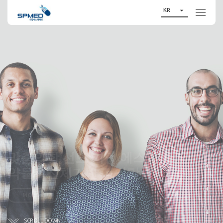

KR
맞춤의학 선도 기업 에스피메드
약물유전체기반 정밀맞춤약물치료
MORE
+