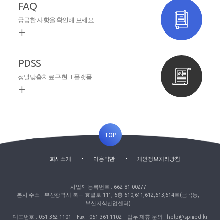
FAQ
궁금한 사항을 확인해 보세요
PDSS
정밀맞춤치료 구현 IT 플랫폼
TOP
회사소개
이용약관
개인정보처리방침
사업자 등록번호 : 662-81-00277
본사 주소 : 부산광역시 북구 효열로 111, 6층 610,611,612,613,614호(금곡동,
부산지식산업센터)
대표번호 : 051-362-1101
Fax : 051-361-1102
업무 제휴 문의 : help@spmed.kr