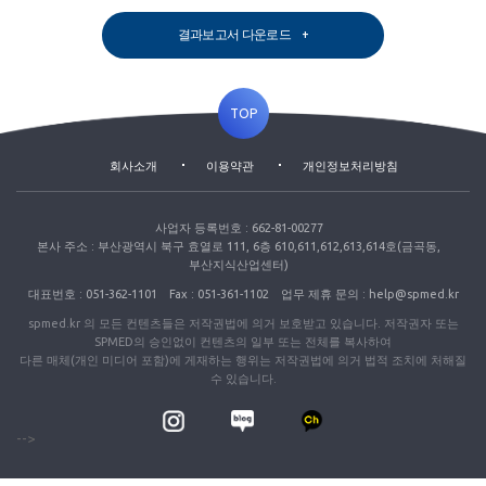
결과보고서 다운로드
TOP
회사소개
이용약관
개인정보처리방침
사업자 등록번호 : 662-81-00277
본사 주소 : 부산광역시 북구 효열로 111, 6층 610,611,612,613,614호(금곡동,
부산지식산업센터)
대표번호 : 051-362-1101
Fax : 051-361-1102
업무 제휴 문의 : help@spmed.kr
spmed.kr 의 모든 컨텐츠들은 저작권법에 의거 보호받고 있습니다. 저작권자 또는
SPMED의 승인없이 컨텐츠의 일부 또는 전체를 복사하여
다른 매체(개인 미디어 포함)에 게재하는 행위는 저작권법에 의거 법적 조치에 처해질
수 있습니다.
-->