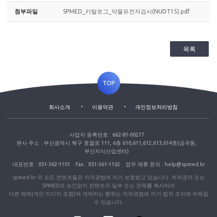
첨부파일
SPMED_카탈로그_약물유전자검사(NUDT15).pdf
목록
TOP
회사소개
이용약관
개인정보처리방침
사업자 등록번호 : 662-81-00277
본사 주소 : 부산광역시 북구 효열로 111, 6층 610,611,612,613,614호(금곡동,
부산지식산업센터)
대표번호 : 051-362-1101
Fax : 051-361-1102
업무 제휴 문의 : help@spmed.kr
spmed.kr 의 모든 컨텐츠들은 저작권법에 의거 보호받고 있습니다. 저작권자 또는
SPMED의 승인없이 컨텐츠의 일부 또는 전체를 복사하여
다른 매체(개인 미디어 포함)에 게재하는 행위는 저작권법에 의거 법적 조치에 처해질
수 있습니다.