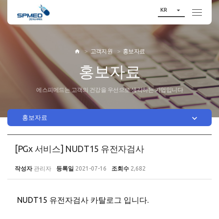

KR
고객지원
홍보자료

홍보자료
에스피메드는 고객의 건강을 우선으로 생각하는 기업입니다

홍보자료
[PGx 서비스] NUDT15 유전자검사
작성자
관리자
등록일
2021-07-16
조회수
2,682
NUDT15 유전자검사 카탈로그 입니다.