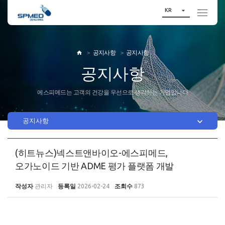

KR
공지사항
공지사항

공지사항
에스피메드는 고객의 건강을 우선으로 생각하는 기업입니다

공지사항
(히트뉴스)넥스트앤바이오-에스피메드,
오가노이드 기반 ADME 평가 플랫폼 개발
작성자
관리자
등록일
2026-02-24
조회수
873