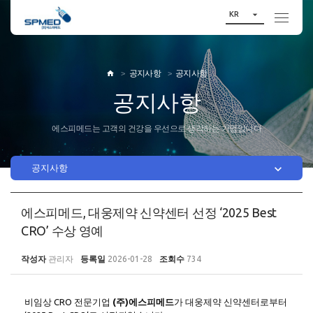

KR
공지사항
공지사항

공지사항
에스피메드는 고객의 건강을 우선으로 생각하는 기업입니다

공지사항
에스피메드, 대웅제약 신약센터 선정 ‘2025 Best
CRO’ 수상 영예
작성자
관리자
등록일
2026-01-28
조회수
734
비임상 CRO 전문기업
(주)에스피메드
가 대웅제약 신약센터로부터