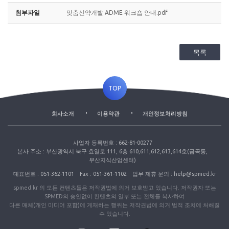
첨부파일
맞춤신약개발 ADME 워크숍 안내.pdf
목록
TOP
회사소개
이용약관
개인정보처리방침
사업자 등록번호 : 662-81-00277
본사 주소 : 부산광역시 북구 효열로 111, 6층 610,611,612,613,614호(금곡동,
부산지식산업센터)
대표번호 : 051-362-1101
Fax : 051-361-1102
업무 제휴 문의 : help@spmed.kr
spmed.kr 의 모든 컨텐츠들은 저작권법에 의거 보호받고 있습니다. 저작권자 또는
SPMED의 승인없이 컨텐츠의 일부 또는 전체를 복사하여
다른 매체(개인 미디어 포함)에 게재하는 행위는 저작권법에 의거 법적 조치에 처해질
수 있습니다.