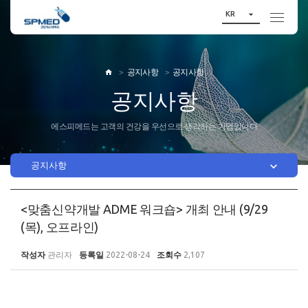

KR
공지사항
공지사항

공지사항
에스피메드는 고객의 건강을 우선으로 생각하는 기업입니다

공지사항
<맞춤신약개발 ADME 워크숍> 개최 안내 (9/29
(목), 오프라인)
작성자
관리자
등록일
2022-08-24
조회수
2,107