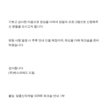
기쁘고
감사한
마음으로
정성을
다하여
양질의
프로그램으로
신청해주
신
분들을
모시고자
합니다
.
변동
사항
발생
시
추후
안내
드릴
예정이며
,
최선을
다해
워크숍을
준비
하겠습니다
.
감사합니다.
(주)에스피메드 드림.
붙임. 맞춤신약개발 ADME 워크숍 안내. 1부