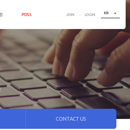

KR
항
PDSS
JOIN
LOGIN
다
CONTACT US