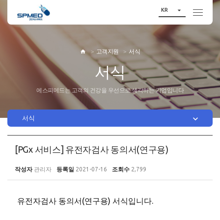

KR
고객지원
서식

서식
에스피메드는 고객의 건강을 우선으로 생각하는 기업입니다

서식
[PGx 서비스] 유전자검사 동의서(연구용)
작성자
관리자
등록일
2021-07-16
조회수
2,799
유전자검사 동의서(연구용) 서식입니다.