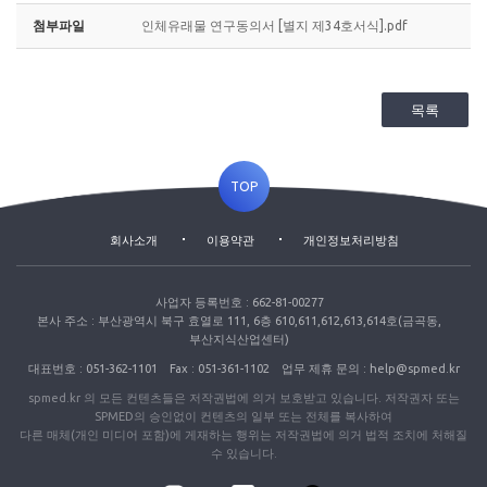
첨부파일
인체유래물 연구동의서 [별지 제34호서식].pdf
목록
TOP
회사소개
이용약관
개인정보처리방침
사업자 등록번호 : 662-81-00277
본사 주소 : 부산광역시 북구 효열로 111, 6층 610,611,612,613,614호(금곡동,
부산지식산업센터)
대표번호 : 051-362-1101
Fax : 051-361-1102
업무 제휴 문의 : help@spmed.kr
spmed.kr 의 모든 컨텐츠들은 저작권법에 의거 보호받고 있습니다. 저작권자 또는
SPMED의 승인없이 컨텐츠의 일부 또는 전체를 복사하여
다른 매체(개인 미디어 포함)에 게재하는 행위는 저작권법에 의거 법적 조치에 처해질
수 있습니다.