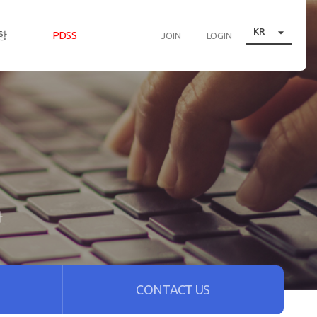

KR
항
PDSS
JOIN
LOGIN
다
CONTACT US