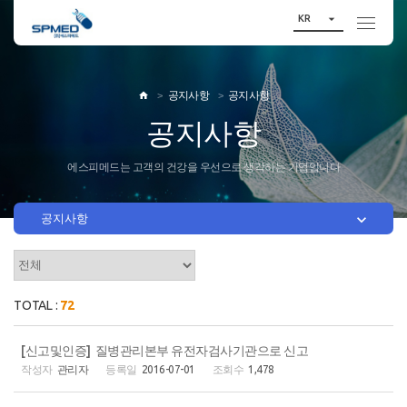

KR
공지사항
공지사항

공지사항
에스피메드는 고객의 건강을 우선으로 생각하는 기업입니다

공지사항
TOTAL :
72
[신고및인증] 질병관리본부 유전자검사기관으로 신고
관리자
2016-07-01
1,478