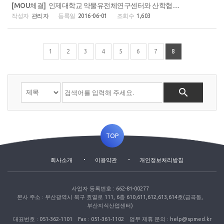
[MOU체결] 인제대학교 약물유전체연구센터와 산학협력 협약 체결
관리자
2016-06-01
1,603
1
2
3
4
5
6
7
8

TOP
회사소개
이용약관
개인정보처리방침
사업자 등록번호 : 662-81-00277
본사 주소 : 부산광역시 북구 효열로 111, 6층 610,611,612,613,614호(금곡동,
부산지식산업센터)
대표번호 : 051-362-1101
Fax : 051-361-1102
업무 제휴 문의 : help@spmed.kr