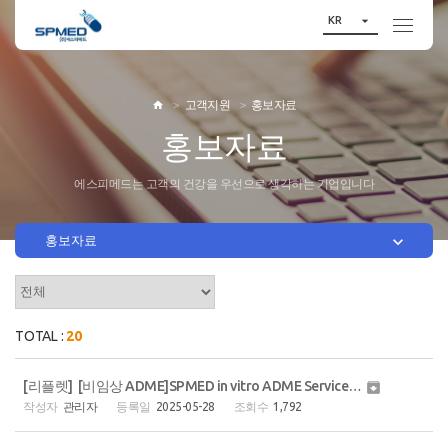

KR
고객지원
홍보자료

홍보자료
에스피메드는 고객의 건강을 우선으로 생각하는 기업입니다

홍보자료
TOTAL :
20
[리플렛] [비임상 ADME]SPMED in vitro ADME Service 국문(2page)

관리자
2025-05-28
1,792